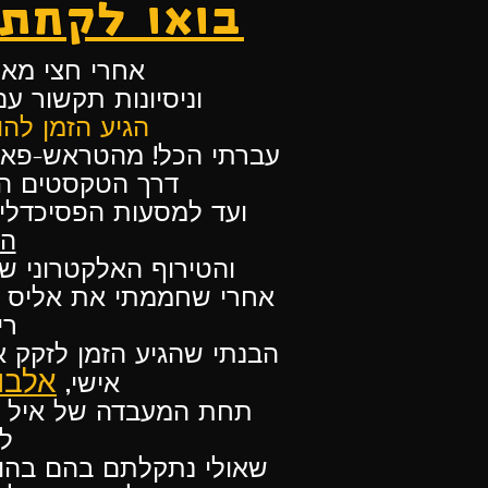
בואו לקחת
אחרי חצי מאה
וניסיונות תקשור עם
הגיע הזמן להו
עברתי הכל! מהטראש-פאנק
דרך הטקסטים ה
ועד למסעות הפסיכדלי
הנ
והטירוף האלקטרוני ש
אחרי שחממתי את אליס קו
רי
הבנתי שהגיע הזמן לזקק 
אלבום
אישי,
תחת המעבדה של איל סמ
ל
שאולי נתקלתם בהם בהופ