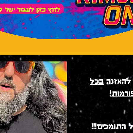
לחץ כאן לעבור ישר 
 להאזנה
בכל
רמות!
 התומכים!!!