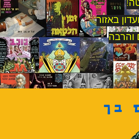
ה!
דון באזור
 והרבה
 בך