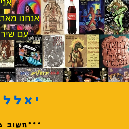
אני
אנחנו מארג
עם שירי
יאללה
***חשוב מ